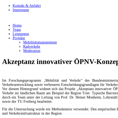
Kontakt & Anfahrt
Impressum
Home
Team
Leistungen
Projekte
Mobilitätsmanagement
Radverkehr
Moderation
Akzeptanz innovativer ÖPNV-Konzept
Im Forschungsprogramm „Mobilität und Verkehr“ des Bundesministeriums
Verkehrsentwicklung sowie verbesserte Entscheidungsgrundlagen für Verkehrs
Vor diesem Hintergrund widmet sich das Projekt „Akzeptanz innovativer ÖPN
Verkehr im ländlichen Raum am Beispiel der Region Trier. Typische Barrier
durch ein Team unter der Leitung von Prof. Dr. Heiner Monheim, Lehrstuhl
sowie der TU Freiberg bearbeitet.
Für die Untersuchung wurde ein Methodenmix verwendet. Den empirischen Ker
und Verkehrsinfrastruktur in der Region.